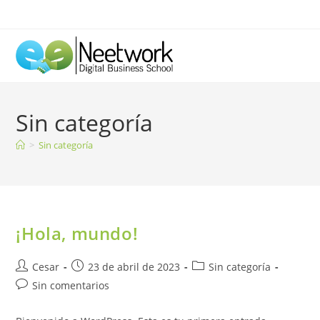
Ir
al
contenido
Sin categoría
>
Sin categoría
¡Hola, mundo!
Autor
Publicación
Categoría
Cesar
23 de abril de 2023
Sin categoría
de
de
de
Comentarios
Sin comentarios
la
la
la
de
entrada:
entrada:
entrada:
la