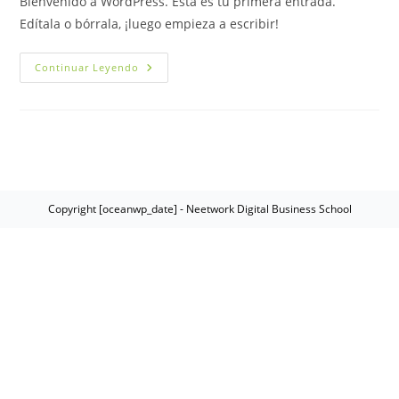
Bienvenido a WordPress. Esta es tu primera entrada.
entrada:
Edítala o bórrala, ¡luego empieza a escribir!
¡Hola,
Continuar Leyendo
Mundo!
Copyright [oceanwp_date] - Neetwork Digital Business School